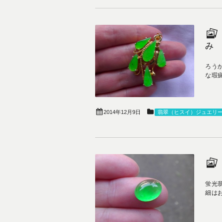
み
ろう
な瑕
2014年12月9日
翡翠（ヒスイ）ジュエリ
蛍光翡
細はお