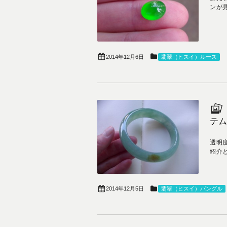
ンが見
2014年12月6日
翡翠（ヒスイ）ルース
テム
透明
紹介とな
2014年12月5日
翡翠（ヒスイ）バングル