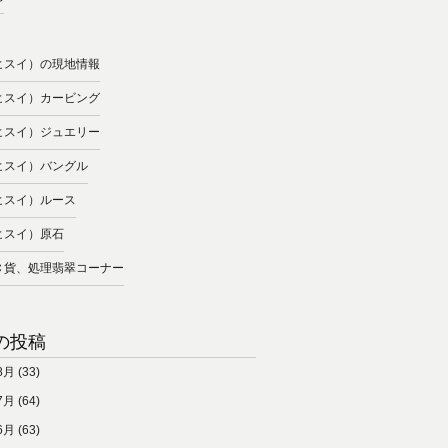
ヒスイ）の現地情報
ヒスイ）カービング
ヒスイ）ジュエリー
ヒスイ）バングル
ヒスイ）ルース
ヒスイ）原石
Ｃ貨、処理翡翠コーナー
の投稿
8月
(33)
7月
(64)
6月
(63)