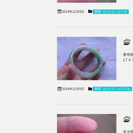
2014年12月8日
翡翠（ヒスイ）ルース
透明
17.4
2014年12月6日
翡翠（ヒスイ）バングル
蛍光翡