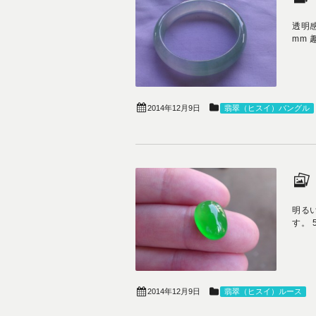
透明感
mm 
2014年12月9日
翡翠（ヒスイ）バングル
明る
す。 5.
2014年12月9日
翡翠（ヒスイ）ルース