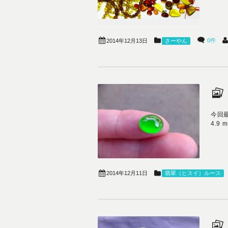
0件
2014年12月13日
さーやん
今回最
4.9 
2014年12月11日
翡翠（ヒスイ）ルース