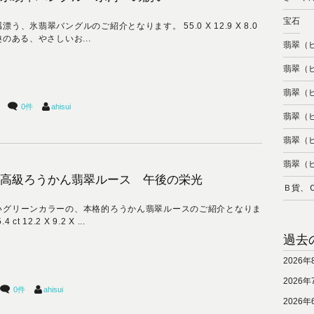
宝石
漂う、氷翡翠バングルのご紹介となります。 55.0 X 12.9 X 8.0
趣のある、やさしいお...
翡翠（
翡翠（
翡翠（
0件
ahisui
翡翠（
翡翠（
翡翠（
高級ろうかん翡翠ルース 午後の栄光
Ｂ貨、
いグリーンカラーの、本格的ろうかん翡翠ルースのご紹介となりま
4 ct 12.2 X 9.2 X ...
過去
2026年
2026年
0件
ahisui
2026年