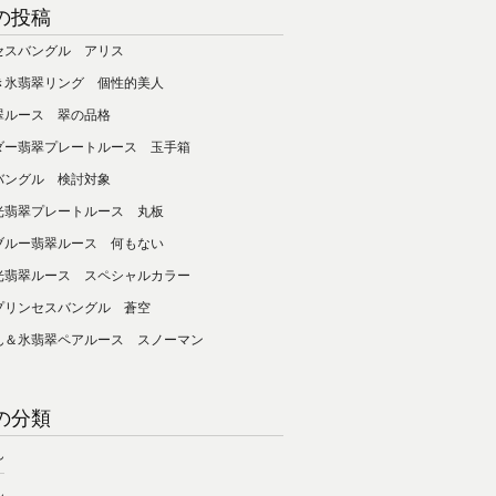
の投稿
セスバングル アリス
き氷翡翠リング 個性的美人
翠ルース 翠の品格
ダー翡翠プレートルース 玉手箱
バングル 検討対象
光翡翠プレートルース 丸板
ブルー翡翠ルース 何もない
光翡翠ルース スペシャルカラー
プリンセスバングル 蒼空
ん＆氷翡翠ペアルース スノーマン
の分類
ん
ん