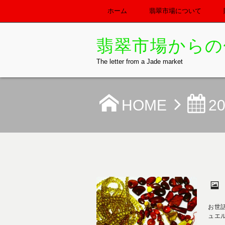
ホーム
翡翠市場について
翡翠市場からの
The letter from a Jade market
HOME
2
お世
ュエル