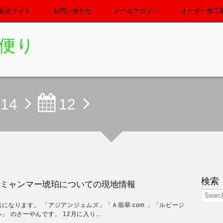
販売サイト
お問い合わせ
メールマガジン
オーダー加工
便り
014
12
検索
ミャンマー琥珀についての現地情報
話になります。 「アジアンジェムズ」「Ａ翡翠.com 」「ルビージ
」 のさーやんです。 12月に入り...