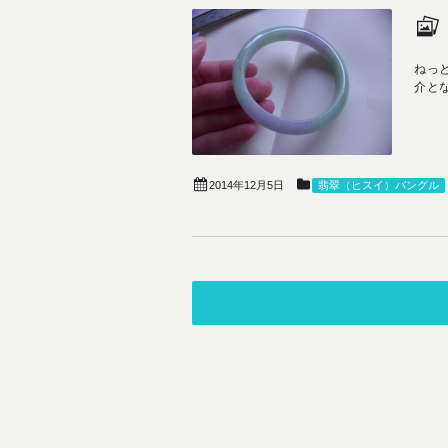
ねっ
介となり
2014年12月5日
翡翠（ヒスイ）バングル