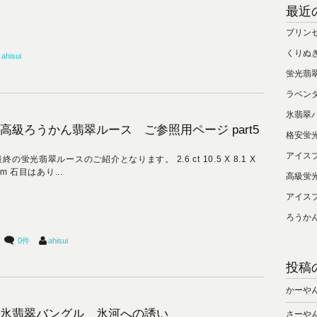
最近
プリン
くりぬ
ahisui
蛍光翡
ラベン
氷翡翠
高級ろうかん翡翠ルース ご参照用ページ part5
格安蛍
アイス
終の蛍光翡翠ルースのご紹介となります。 2.6 ct 10.5 X 8.1 X
mm 石目はあり...
高級蛍
アイス
ろうか
0件
ahisui
投稿
かーや
氷翡翠バングル 氷河への誘い
さーや