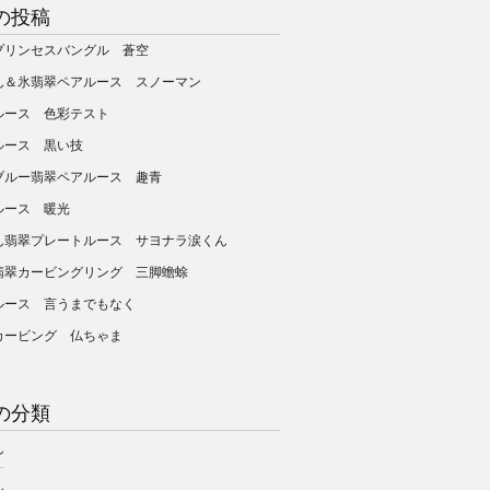
の投稿
プリンセスバングル 蒼空
ん＆氷翡翠ペアルース スノーマン
ルース 色彩テスト
ルース 黒い技
ブルー翡翠ペアルース 趣青
ルース 暖光
ん翡翠プレートルース サヨナラ涙くん
翡翠カービングリング 三脚蟾蜍
ルース 言うまでもなく
カービング 仏ちゃま
の分類
ん
ん