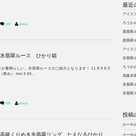
最近
アイス
ろうか
0件
ahisui
黒翡翠
黒翡翠
アイス
氷翡翠ルース ひかり箱
氷翡翠
ろうか
が素晴らしい、氷翡翠ルースのご紹介となります！ 11.8 X 8.5
6（厚み） mm 3.95...
高級氷
氷翡翠
氷翡翠
0件
ahisui
投稿
かーや
高級くりぬき氷翡翠リング たえなるひかり
さーや