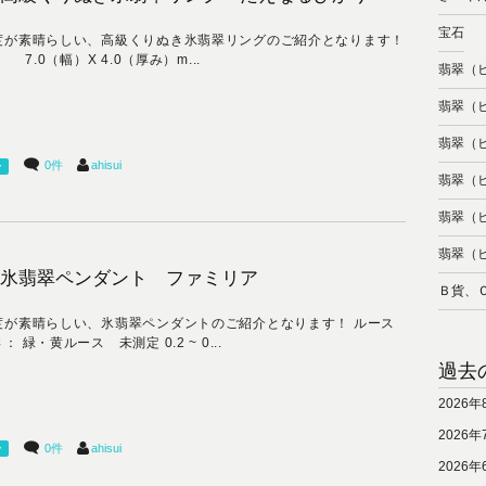
宝石
度が素晴らしい、高級くりぬき氷翡翠リングのご紹介となります！
号 7.0（幅）X 4.0（厚み）m...
翡翠（
翡翠（
翡翠（
0件
ahisui
ー
翡翠（
翡翠（
翡翠（
氷翡翠ペンダント ファミリア
Ｂ貨、
度が素晴らしい、氷翡翠ペンダントのご紹介となります！ ルース
： 緑・黄ルース 未測定 0.2 ~ 0...
過去
2026年
2026年
0件
ahisui
ー
2026年