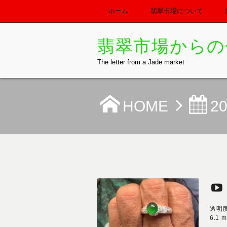
ホーム
翡翠市場について
翡翠市場からの
The letter from a Jade market
HOME
2
透明
6.1 