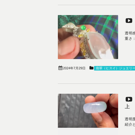
透明
重さ：
2024年7月29日
翡翠（ヒスイ）ジュエリ
上
透明
紹介と