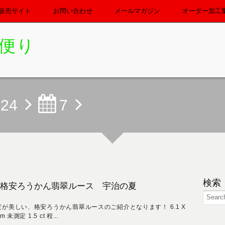
販売サイト
お問い合わせ
メールマガジン
オーダー加工
便り
024
7
検索
格安ろうかん翡翠ルース 宇治の夏
度が美しい、格安ろうかん翡翠ルースのご紹介となります！ 6.1 X
mm 未測定 1.5 ct 程...