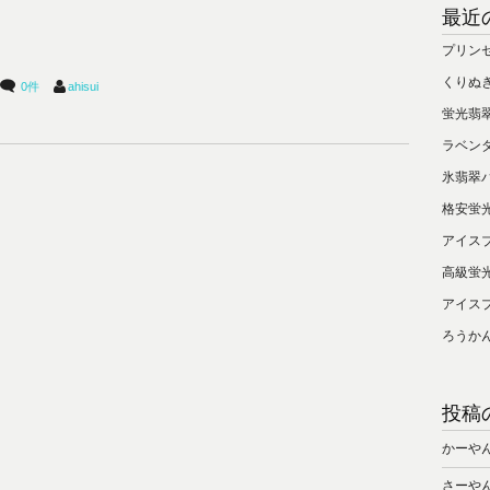
最近
プリン
くりぬ
0件
ahisui
蛍光翡
ラベン
氷翡翠
格安蛍
アイス
高級蛍
アイス
ろうか
投稿
かーや
さーや