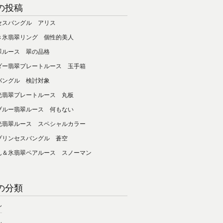
の投稿
セスバングル アリス
き氷翡翠リング 個性的美人
翠ルース 翠の品格
ダー翡翠プレートルース 玉手箱
バングル 検討対象
光翡翠プレートルース 丸板
ブルー翡翠ルース 何もない
光翡翠ルース スペシャルカラー
プリンセスバングル 蒼空
ん＆氷翡翠ペアルース スノーマン
の分類
ん
ん