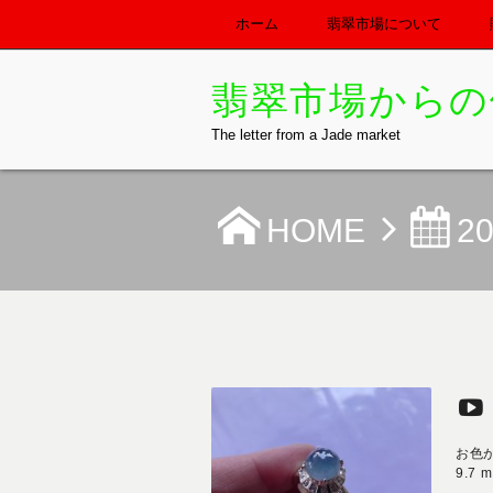
ホーム
翡翠市場について
翡翠市場からの
The letter from a Jade market
HOME
2
お色
9.7 