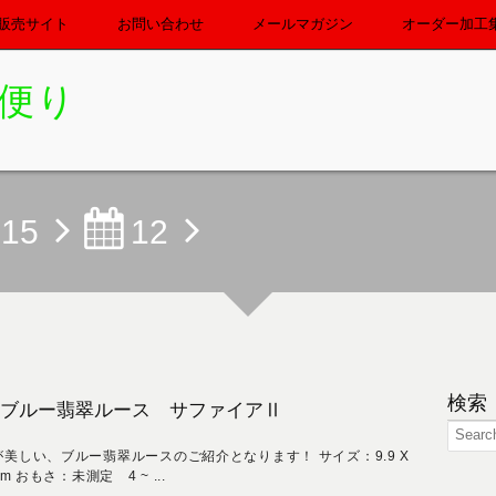
販売サイト
お問い合わせ
メールマガジン
オーダー加工
便り
015
12
検索
ブルー翡翠ルース サファイアⅡ
が美しい、ブルー翡翠ルースのご紹介となります！ サイズ：9.9 X
mm おもさ：未測定 4 ~ ...