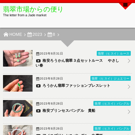
翡翠市場からの便り
The letter from a Jade market
HOME
2023
8
2023年8月31日
翡翠（ヒスイ）ルース
格安ろうかん翡翠３点セットルース やさし
い春
2023年8月28日
翡翠（ヒスイ）ジュエリー
ろうかん翡翠ファッションブレスレット
2023年8月28日
翡翠（ヒスイ）バングル
格安プリンセスバングル 貴船
2023年8月26日
翡翠（ヒスイ）バングル