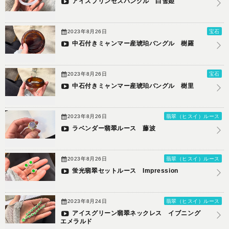
アイスプリンセスバングル 白雪姫
2023年8月26日
宝石
中石付きミャンマー産琥珀バングル 樹羅
2023年8月26日
宝石
中石付きミャンマー産琥珀バングル 樹里
2023年8月26日
翡翠（ヒスイ）ルース
ラベンダー翡翠ルース 藤波
2023年8月26日
翡翠（ヒスイ）ルース
蛍光翡翠セットルース Impression
2023年8月24日
翡翠（ヒスイ）ルース
アイスグリーン翡翠ネックレス イブニング
エメラルド