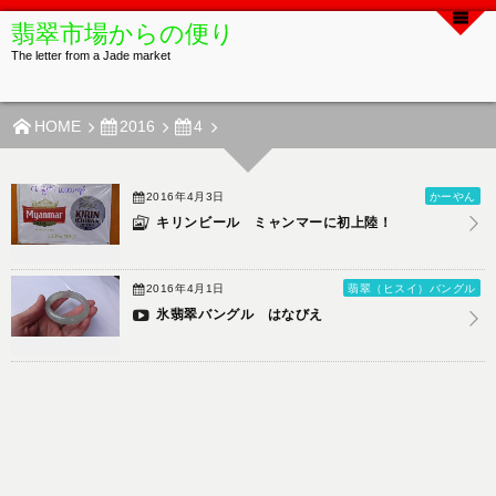
翡翠市場からの便り
The letter from a Jade market
HOME
2016
4
2016年4月3日
かーやん
キリンビール ミャンマーに初上陸！
2016年4月1日
翡翠（ヒスイ）バングル
氷翡翠バングル はなびえ