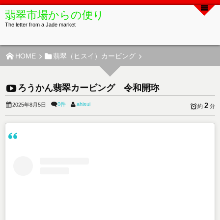
翡翠市場からの便り
The letter from a Jade market
HOME
翡翠（ヒスイ）カービング
ろうかん翡翠カービング 令和開珎
0件
ahisui
2
2025年8月5日
約
分